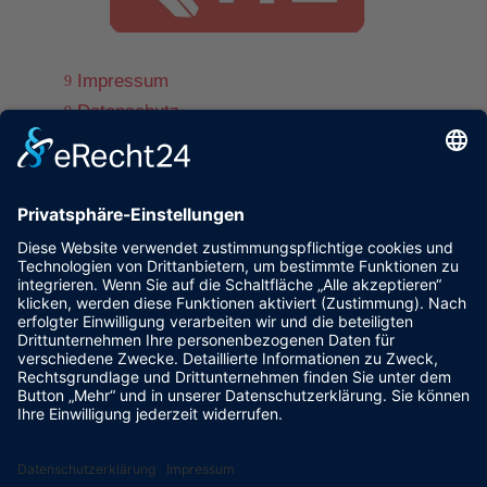
Impressum
9
Datenschutz
9
© www.ff-st-andrae.com
9
powered by trend-media