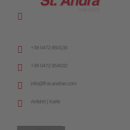

Vinzenz-Goller-Weg 28
I-39042 St. Andrä | Brixen
Italien | Südtirol

+39 0472 850135

+39 0472 854032

info@ff-st-andrae.com

Anfahrt | Karte