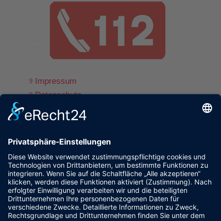
Impressum
9
Datenschutz
9
© www.ff-st-andrae.com
9
powered by trend-media