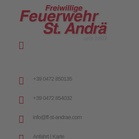

Vinzenz-Goller-Weg 28
I-39042 St. Andrä | Brixen
Italien | Südtirol

+39 0472 850135

+39 0472 854032

info@ff-st-andrae.com

Anfahrt | Karte