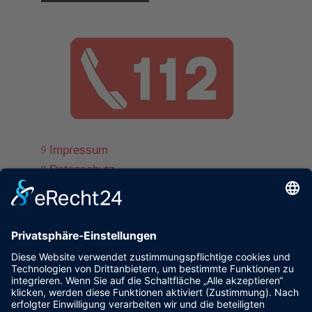
Impressum
9
Datenschutz
9
© www.ff-st-andrae.com
9
powered by trend-media