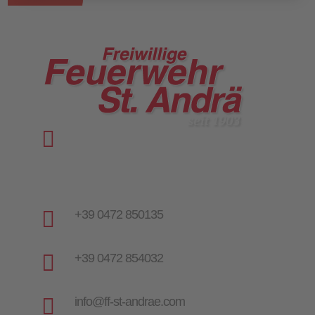

Vinzenz-Goller-Weg 28
I-39042 St. Andrä | Brixen
Italien | Südtirol

+39 0472 850135

+39 0472 854032

info@ff-st-andrae.com