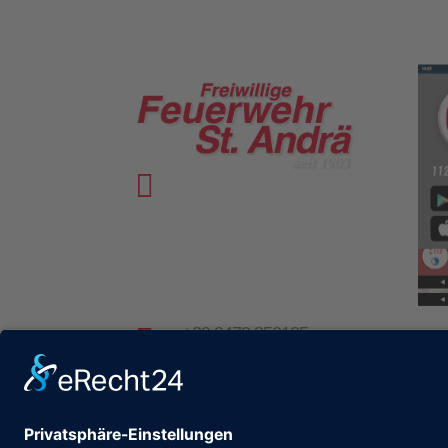

Vinzenz-Goller-Weg 28
I-39042 St. Andrä |
Brixen
Italien | Südtirol

+39 0472 850135

+39 0472 854032