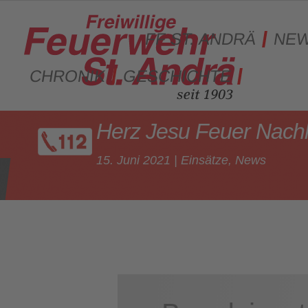
FF ST. ANDRÄ
NE
CHRONIK
GESCHICHTE
Herz Jesu Feuer Nachl
15. Juni 2021
|
Einsätze
,
News