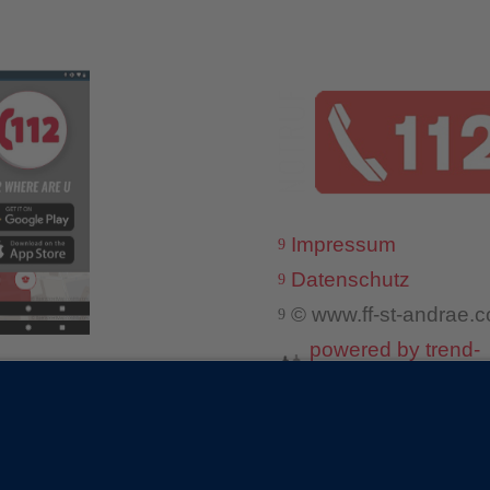
Impressum
9
Datenschutz
9
© www.ff-st-andrae.
9
powered by trend-
media