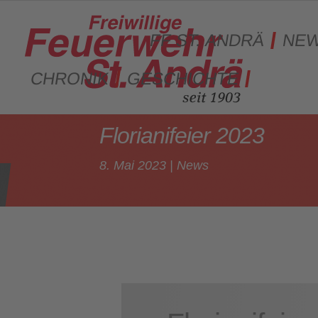
FF ST. ANDRÄ
NE
CHRONIK
GESCHICHTE
Florianifeier 2023
8. Mai 2023
|
News