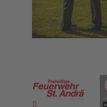

Vinzenz-Goller-Weg 28