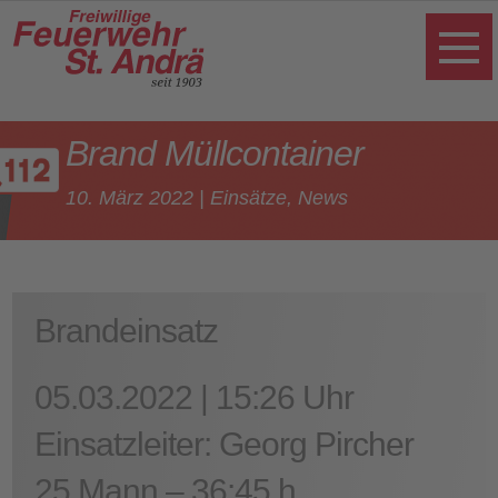
Brand Müllcontainer
10. März 2022
|
Einsätze
,
News
Brandeinsatz
05.03.2022 | 15:26 Uhr
Einsatzleiter
: Georg Pircher
25 Mann – 36:45 h