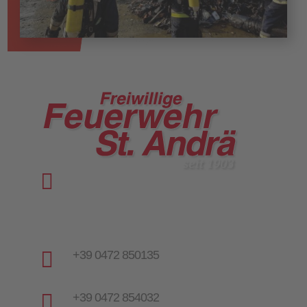

Vinzenz-Goller-Weg 28
I-39042 St. Andrä | Brixen
Italien | Südtirol

+39 0472 850135

+39 0472 854032