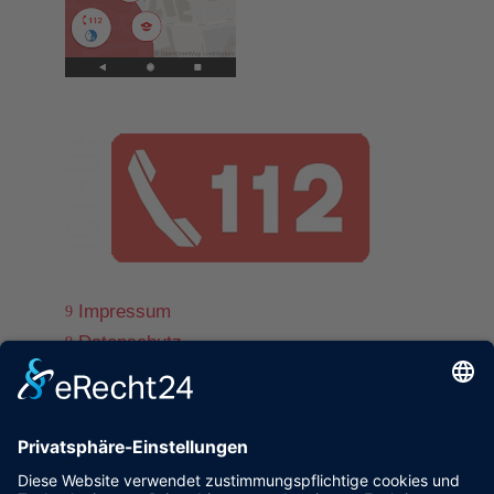
Impressum
9
Datenschutz
9
© www.ff-st-andrae.com
9
powered by trend-media